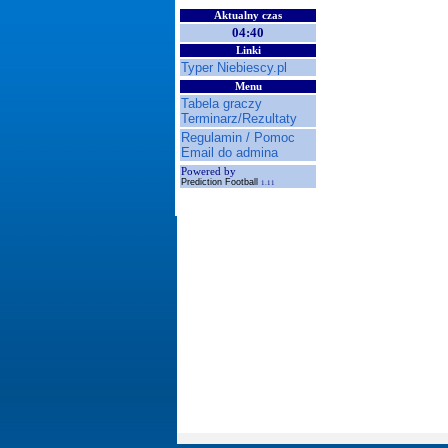
Aktualny czas
04:40
Linki
Typer Niebiescy.pl
Menu
Tabela graczy
Terminarz/Rezultaty
Regulamin / Pomoc
Email do admina
Powered by
Prediction Football
1.11