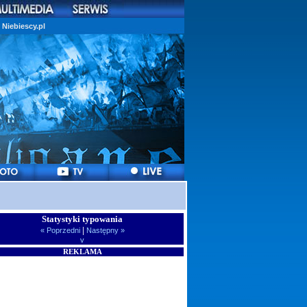
Niebiescy.pl
Statystyki typowania
|
« Poprzedni
Następny »
v
REKLAMA