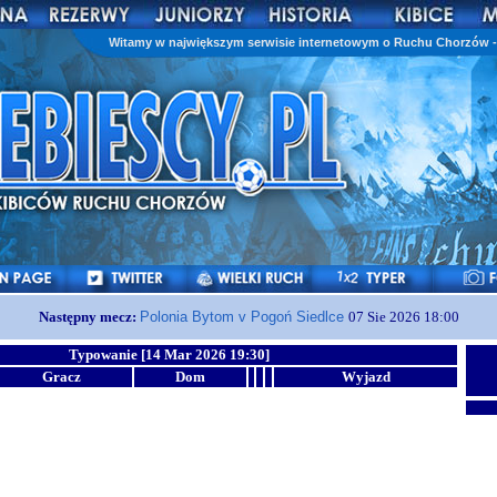
Witamy w największym serwisie internetowym o Ruchu Chorzów - 
Następny mecz:
Polonia Bytom v Pogoń Siedlce
07 Sie 2026 18:00
Typowanie [14 Mar 2026 19:30]
Gracz
Dom
Wyjazd