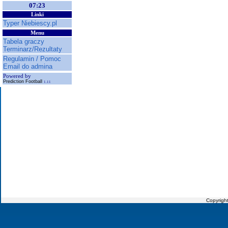
07:23
Linki
Typer Niebiescy.pl
Menu
Tabela graczy
Terminarz/Rezultaty
Regulamin / Pomoc
Email do admina
Powered by
Prediction Football
1.11
Copyrigh