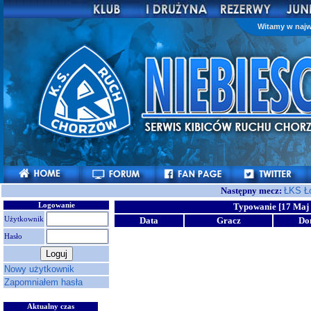
Witamy w najw
Następny mecz:
ŁKS Ł
Logowanie
Typowanie [17 Maj 
Użytkownik
Data
Gracz
Do
Hasło
Nowy użytkownik
Zapomniałem hasła
Aktualny czas