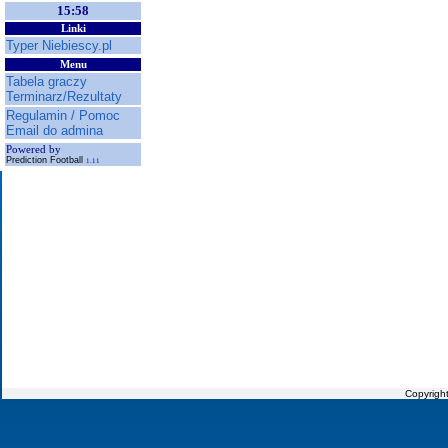
15:58
Linki
Typer Niebiescy.pl
Menu
Tabela graczy
Terminarz/Rezultaty
Regulamin / Pomoc
Email do admina
Powered by
Prediction Football
1.11
Copyrigh