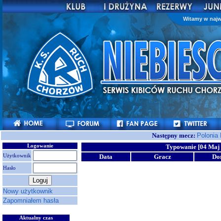
Witamy w najw
Następny mecz:
Polonia
Logowanie
Typowanie [04 Maj 
Użytkownik
Data
Gracz
Do
Hasło
Nowy użytkownik
Zapomniałem hasła
Aktualny czas