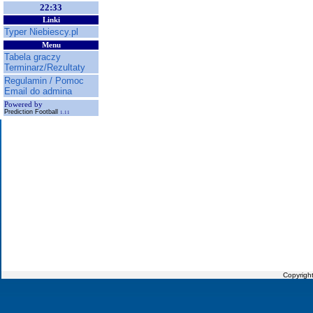
22:33
Linki
Typer Niebiescy.pl
Menu
Tabela graczy
Terminarz/Rezultaty
Regulamin / Pomoc
Email do admina
Powered by
Prediction Football
1.11
Copyrigh