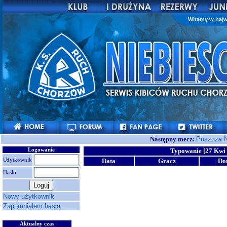
Witamy w najw
Następny mecz:
Puszcza N
Logowanie
Typowanie [27 Kwi 
Użytkownik
Data
Gracz
Do
Hasło
Nowy użytkownik
Zapomniałem hasła
Aktualny czas