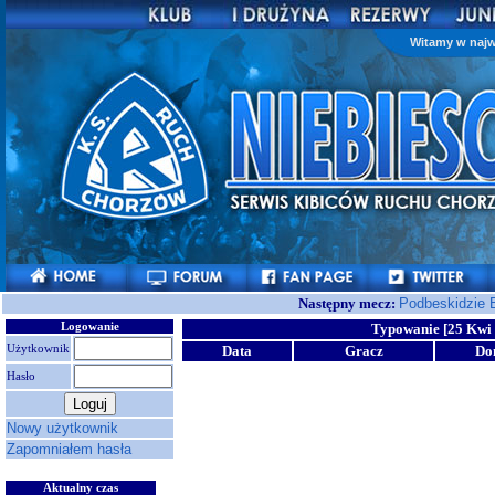
Witamy w najw
Następny mecz:
Podbeskidzie 
Logowanie
Typowanie [25 Kwi 
Użytkownik
Data
Gracz
Do
Hasło
Nowy użytkownik
Zapomniałem hasła
Aktualny czas