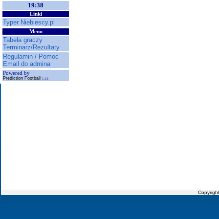
19:38
Linki
Typer Niebiescy.pl
Menu
Tabela graczy
Terminarz/Rezultaty
Regulamin / Pomoc
Email do admina
Powered by
Prediction Football
1.11
Copyrigh