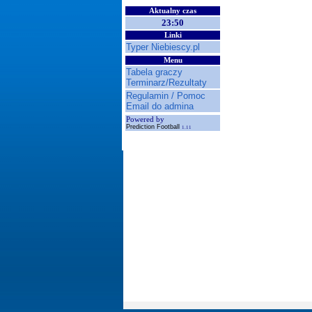
Aktualny czas
23:50
Linki
Typer Niebiescy.pl
Menu
Tabela graczy
Terminarz/Rezultaty
Regulamin / Pomoc
Email do admina
Powered by
Prediction Football
1.11