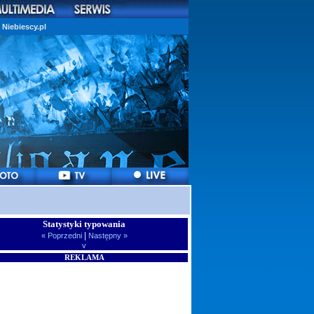
Niebiescy.pl
Statystyki typowania
|
« Poprzedni
Następny »
v
REKLAMA