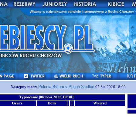
Witamy w największym serwisie internetowym o Ruchu Chorzów - 
Następny mecz:
Polonia Bytom v Pogoń Siedlce
07 Sie 2026 18:00
Typowanie [06 Kwi 2026 19:30]
Gracz
Dom
Wyjazd