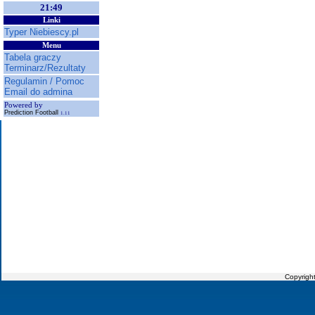
21:49
Linki
Typer Niebiescy.pl
Menu
Tabela graczy
Terminarz/Rezultaty
Regulamin / Pomoc
Email do admina
Powered by
Prediction Football
1.11
Copyrigh