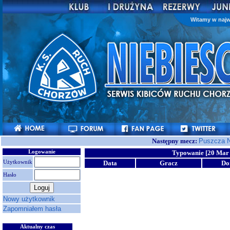
Witamy w najw
Następny mecz:
Puszcza N
Logowanie
Typowanie [20 Mar 
Użytkownik
Data
Gracz
D
Hasło
Nowy użytkownik
Zapomniałem hasła
Aktualny czas