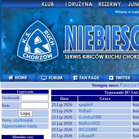
Witamy w najw
Następny mecz:
Puszcza N
Logowanie
Typowanie [07 Lut 
Użytkownik
Data
Gracz
25 Lip 2026
spajdeR
Sta
Hasło
25 Lip 2026
RoBaG
Sta
25 Lip 2026
d.zimka1985
Sta
Nowy użytkownik
25 Lip 2026
MaRrin1920
Sta
Zapomniałem hasła
25 Lip 2026
RICO1960
Sta
25 Lip 2026
LukaaaR
Sta
Aktualny czas