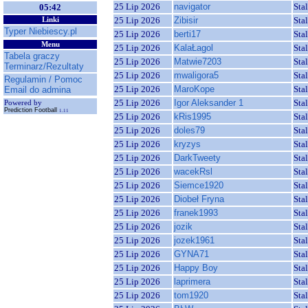
25 Lip 2026
navigator
Sta
05:42
25 Lip 2026
Zibisir
Sta
Linki
Typer Niebiescy.pl
25 Lip 2026
berti17
Sta
Menu
25 Lip 2026
KalaŁagol
Sta
Tabela graczy
25 Lip 2026
Matwie7203
Sta
Terminarz/Rezultaty
25 Lip 2026
mwaligora5
Sta
Regulamin / Pomoc
25 Lip 2026
MaroKope
Sta
Email do admina
25 Lip 2026
Igor Aleksander 1
Sta
Powered by
Prediction Football
1.11
25 Lip 2026
kRis1995
Sta
25 Lip 2026
doles79
Sta
25 Lip 2026
kryzys
Sta
25 Lip 2026
DarkTweety
Sta
25 Lip 2026
wacekRsl
Sta
25 Lip 2026
Siemce1920
Sta
25 Lip 2026
Diobeł Fryna
Sta
25 Lip 2026
franek1993
Sta
25 Lip 2026
jozik
Sta
25 Lip 2026
jozek1961
Sta
25 Lip 2026
GYNA71
Sta
25 Lip 2026
Happy Boy
Sta
25 Lip 2026
laprimera
Sta
25 Lip 2026
tom1920
Sta