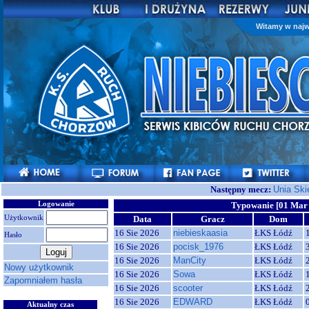
Witamy w najw
Następny mecz:
Unia Ski
Logowanie
Typowanie [01 Mar 
Użytkownik
Data
Gracz
Dom
16 Sie 2026
niebieskaasia
ŁKS Łódź
Hasło
16 Sie 2026
pocisk_1976
ŁKS Łódź
16 Sie 2026
ManCity
ŁKS Łódź
Nowy użytkownik
16 Sie 2026
Sowa
ŁKS Łódź
Zapomniałem hasła
16 Sie 2026
scooter
ŁKS Łódź
16 Sie 2026
EDWARD
ŁKS Łódź
Aktualny czas