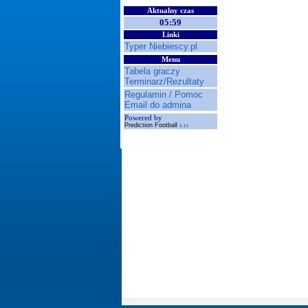
Aktualny czas
05:59
Linki
Typer Niebiescy.pl
Menu
Tabela graczy
Terminarz/Rezultaty
Regulamin / Pomoc
Email do admina
Powered by
Prediction Football
1.11