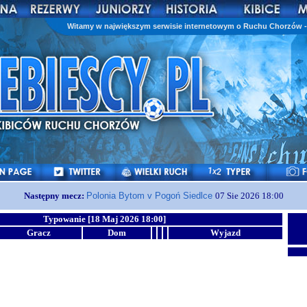
Witamy w największym serwisie internetowym o Ruchu Chorzów - 
Następny mecz:
Polonia Bytom v Pogoń Siedlce
07 Sie 2026 18:00
Typowanie [18 Maj 2026 18:00]
Gracz
Dom
Wyjazd