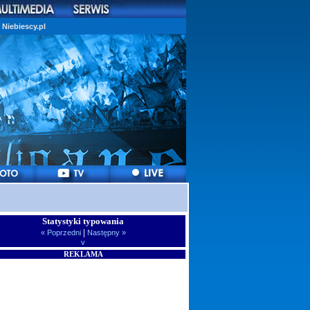
Niebiescy.pl
Statystyki typowania
|
« Poprzedni
Następny »
v
REKLAMA