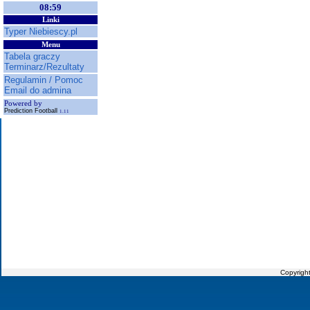
08:59
Linki
Typer Niebiescy.pl
Menu
Tabela graczy
Terminarz/Rezultaty
Regulamin / Pomoc
Email do admina
Powered by
Prediction Football
1.11
Copyrigh