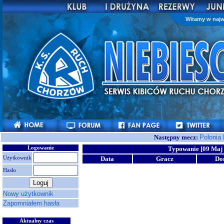
Witamy w najw
Następny mecz:
Polonia
Logowanie
Typowanie [09 Maj 
Użytkownik
Data
Gracz
Do
Hasło
Nowy użytkownik
Zapomniałem hasła
Aktualny czas