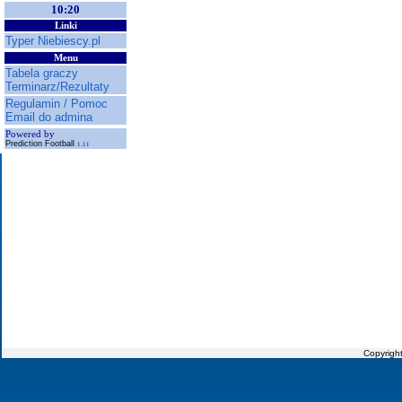
10:20
Linki
Typer Niebiescy.pl
Menu
Tabela graczy
Terminarz/Rezultaty
Regulamin / Pomoc
Email do admina
Powered by
Prediction Football
1.11
Copyrigh