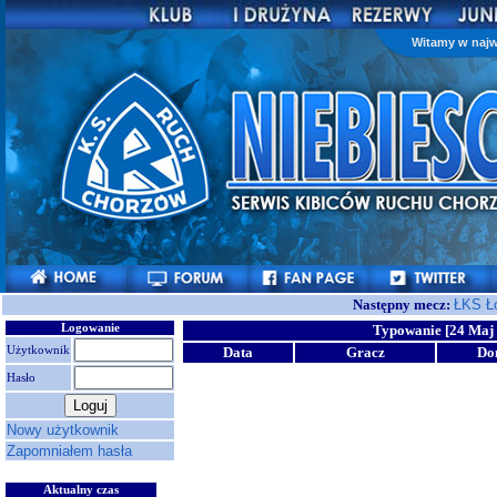
Witamy w najw
Następny mecz:
ŁKS Ł
Logowanie
Typowanie [24 Maj 
Użytkownik
Data
Gracz
Do
Hasło
Nowy użytkownik
Zapomniałem hasła
Aktualny czas