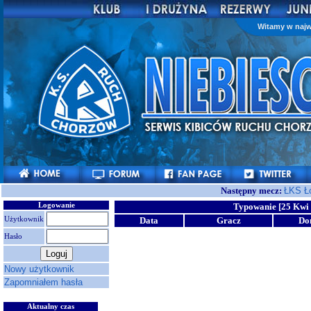
Witamy w najw
Następny mecz:
ŁKS Ł
Logowanie
Typowanie [25 Kwi 
Użytkownik
Data
Gracz
Do
Hasło
Nowy użytkownik
Zapomniałem hasła
Aktualny czas