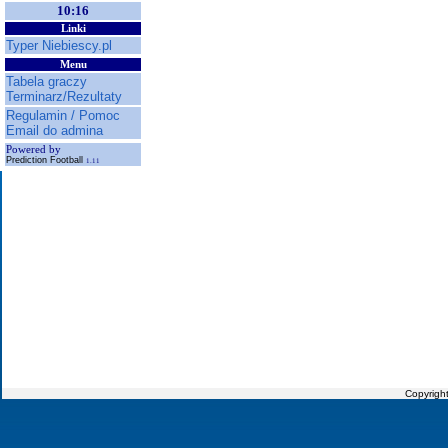
10:16
Linki
Typer Niebiescy.pl
Menu
Tabela graczy
Terminarz/Rezultaty
Regulamin / Pomoc
Email do admina
Powered by
Prediction Football
1.11
Copyrigh