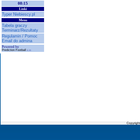
08:15
Linki
Typer Niebiescy.pl
Menu
Tabela graczy
Terminarz/Rezultaty
Regulamin / Pomoc
Email do admina
Powered by
Prediction Football
1.11
Copyrigh