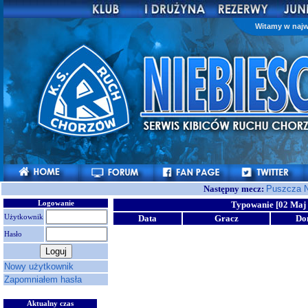
Witamy w najw
Następny mecz:
Puszcza N
Logowanie
Typowanie [02 Maj 
Użytkownik
Data
Gracz
Do
Hasło
Nowy użytkownik
Zapomniałem hasła
Aktualny czas