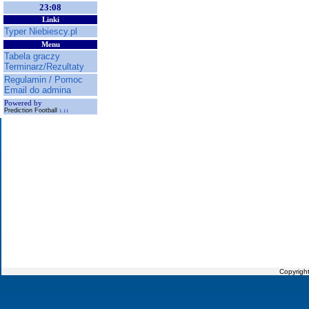
23:08
Linki
Typer Niebiescy.pl
Menu
Tabela graczy
Terminarz/Rezultaty
Regulamin / Pomoc
Email do admina
Powered by
Prediction Football
1.11
Copyrigh