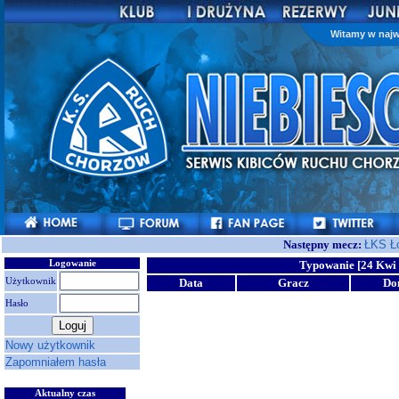
Witamy w najw
Następny mecz:
ŁKS Ł
Logowanie
Typowanie [24 Kwi 
Użytkownik
Data
Gracz
Do
Hasło
Nowy użytkownik
Zapomniałem hasła
Aktualny czas