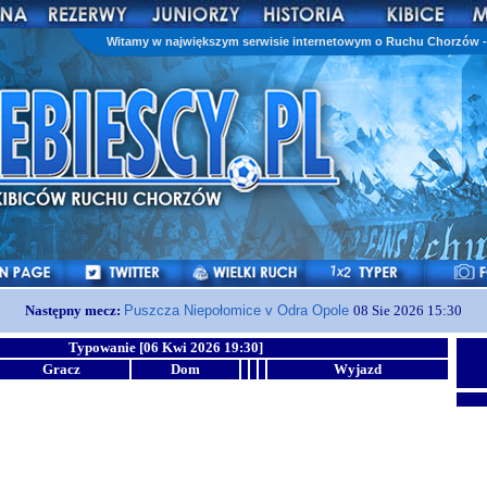
Witamy w największym serwisie internetowym o Ruchu Chorzów - 
Następny mecz:
Puszcza Niepołomice v Odra Opole
08 Sie 2026 15:30
Typowanie [06 Kwi 2026 19:30]
Gracz
Dom
Wyjazd