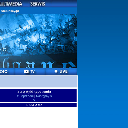
Niebiescy.pl
Statystyki typowania
|
« Poprzedni
Następny »
v
REKLAMA