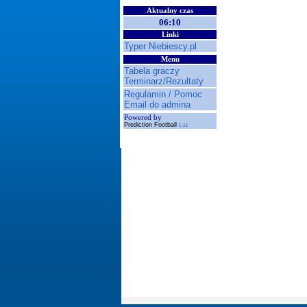
Aktualny czas
06:10
Linki
Typer Niebiescy.pl
Menu
Tabela graczy
Terminarz/Rezultaty
Regulamin / Pomoc
Email do admina
Powered by
Prediction Football
1.11