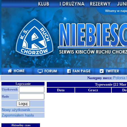
Witamy w najw
Następny mecz:
Polonia
Logowanie
Typowanie [22 Mar 
Użytkownik
Data
Gracz
D
Hasło
Nowy użytkownik
Zapomniałem hasła
Aktualny czas