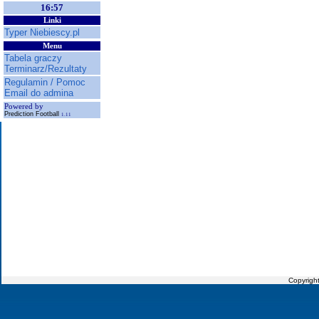
16:57
Linki
Typer Niebiescy.pl
Menu
Tabela graczy
Terminarz/Rezultaty
Regulamin / Pomoc
Email do admina
Powered by
Prediction Football
1.11
Copyrigh