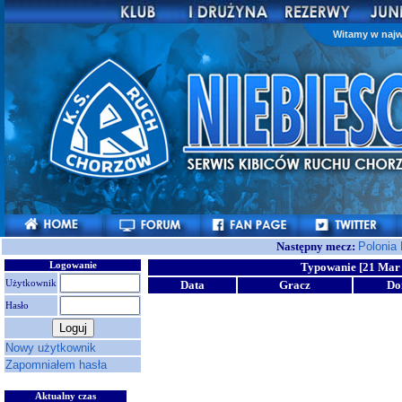
Witamy w najw
Następny mecz:
Polonia
Logowanie
Typowanie [21 Mar 
Użytkownik
Data
Gracz
D
Hasło
Nowy użytkownik
Zapomniałem hasła
Aktualny czas