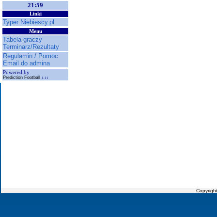
21:59
Linki
Typer Niebiescy.pl
Menu
Tabela graczy
Terminarz/Rezultaty
Regulamin / Pomoc
Email do admina
Powered by
Prediction Football
1.11
Copyrigh