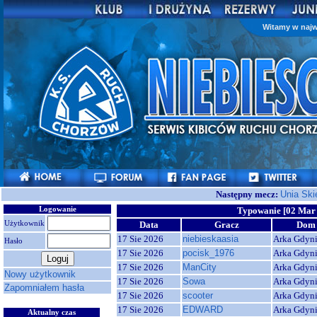
Witamy w najw
Następny mecz:
Unia Ski
Logowanie
Typowanie [02 Mar 
Użytkownik
Data
Gracz
Dom
17 Sie 2026
niebieskaasia
Arka Gdyn
Hasło
17 Sie 2026
pocisk_1976
Arka Gdyn
17 Sie 2026
ManCity
Arka Gdyn
Nowy użytkownik
17 Sie 2026
Sowa
Arka Gdyn
Zapomniałem hasła
17 Sie 2026
scooter
Arka Gdyn
17 Sie 2026
EDWARD
Arka Gdyn
Aktualny czas