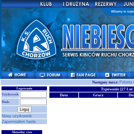
Witamy w najw
Następny mecz:
Polonia
Logowanie
Typowanie [27 Lut 
Użytkownik
Data
Gracz
Do
Hasło
Nowy użytkownik
Zapomniałem hasła
Aktualny czas