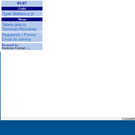
05:07
Linki
Typer Niebiescy.pl
Menu
Tabela graczy
Terminarz/Rezultaty
Regulamin / Pomoc
Email do admina
Powered by
Prediction Football
1.11
Copyrigh