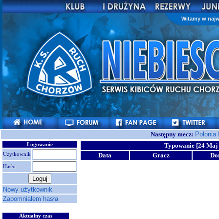
Witamy w najw
Następny mecz:
Polonia
Logowanie
Typowanie [24 Maj 
Użytkownik
Data
Gracz
Do
Hasło
Nowy użytkownik
Zapomniałem hasła
Aktualny czas