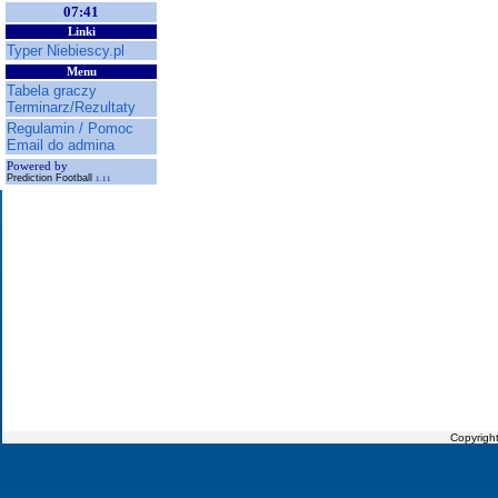
07:41
Linki
Typer Niebiescy.pl
Menu
Tabela graczy
Terminarz/Rezultaty
Regulamin / Pomoc
Email do admina
Powered by
Prediction Football
1.11
Copyrigh