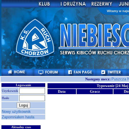
Witamy w najw
Następny mecz:
Puszcza N
Logowanie
Typowanie [24 Maj 
Użytkownik
Data
Gracz
Do
Hasło
Nowy użytkownik
Zapomniałem hasła
Aktualny czas