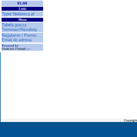
01:08
Linki
Typer Niebiescy.pl
Menu
Tabela graczy
Terminarz/Rezultaty
Regulamin / Pomoc
Email do admina
Powered by
Prediction Football
1.11
Copyrigh