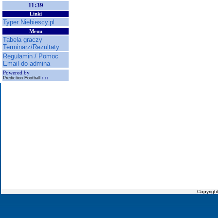
11:39
Linki
Typer Niebiescy.pl
Menu
Tabela graczy
Terminarz/Rezultaty
Regulamin / Pomoc
Email do admina
Powered by
Prediction Football
1.11
Copyrigh