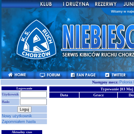
Witamy w najw
Następny mecz:
Polonia
Logowanie
Typowanie [03 Maj 
Użytkownik
Data
Gracz
Do
Hasło
Nowy użytkownik
Zapomniałem hasła
Aktualny czas