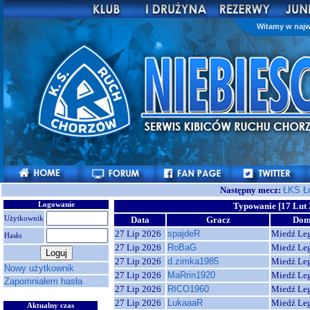
Witamy w najw
Następny mecz:
ŁKS Ł
Logowanie
Typowanie [17 Lut 
Użytkownik
Data
Gracz
Do
27 Lip 2026
spajdeR
Miedź Le
Hasło
27 Lip 2026
RoBaG
Miedź Le
27 Lip 2026
d.zimka1985
Miedź Le
Nowy użytkownik
27 Lip 2026
MaRrin1920
Miedź Le
Zapomniałem hasła
27 Lip 2026
RICO1960
Miedź Le
27 Lip 2026
LukaaaR
Miedź Le
Aktualny czas