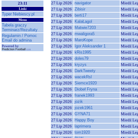
27 Lip 2026
navigator
Miedź Le
23:11
27 Lip 2026
Zibisir
Miedź Le
Linki
Typer Niebiescy.pl
27 Lip 2026
berti17
Miedź Le
Menu
27 Lip 2026
KalaŁagol
Miedź Le
Tabela graczy
27 Lip 2026
Matwie7203
Miedź Le
Terminarz/Rezultaty
27 Lip 2026
mwaligora5
Miedź Le
Regulamin / Pomoc
27 Lip 2026
MaroKope
Miedź Le
Email do admina
27 Lip 2026
Igor Aleksander 1
Miedź Le
Powered by
Prediction Football
1.11
27 Lip 2026
kRis1995
Miedź Le
27 Lip 2026
doles79
Miedź Le
27 Lip 2026
kryzys
Miedź Le
27 Lip 2026
DarkTweety
Miedź Le
27 Lip 2026
wacekRsl
Miedź Le
27 Lip 2026
Siemce1920
Miedź Le
27 Lip 2026
Diobeł Fryna
Miedź Le
27 Lip 2026
franek1993
Miedź Le
27 Lip 2026
jozik
Miedź Le
27 Lip 2026
jozek1961
Miedź Le
27 Lip 2026
GYNA71
Miedź Le
27 Lip 2026
Happy Boy
Miedź Le
27 Lip 2026
laprimera
Miedź Le
27 Lip 2026
tom1920
Miedź Le