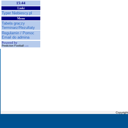
15:44
Linki
Typer Niebiescy.pl
Menu
Tabela graczy
Terminarz/Rezultaty
Regulamin / Pomoc
Email do admina
Powered by
Prediction Football
1.11
Copyrigh