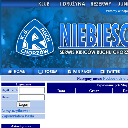
Witamy w najw
Następny mecz:
Podbeskidzie 
Logowanie
Typowanie [24 Maj 
Użytkownik
Data
Gracz
Do
Hasło
Nowy użytkownik
Zapomniałem hasła
Aktualny czas