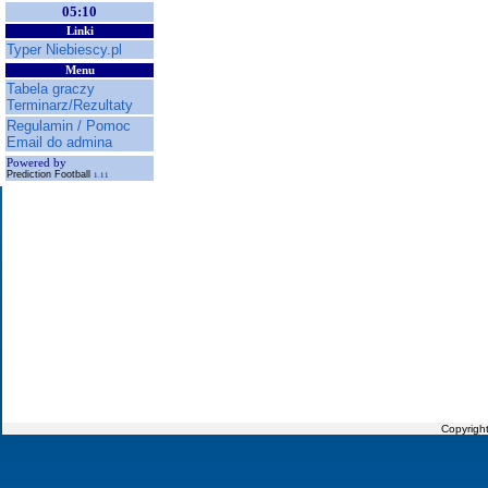
05:10
Linki
Typer Niebiescy.pl
Menu
Tabela graczy
Terminarz/Rezultaty
Regulamin / Pomoc
Email do admina
Powered by
Prediction Football
1.11
Copyrigh