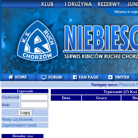
Witamy w najw
Następny mecz:
Puszcza N
Logowanie
Typowanie [25 Kwi 
Użytkownik
Data
Gracz
Do
Hasło
Nowy użytkownik
Zapomniałem hasła
Aktualny czas