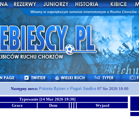
Witamy w największym serwisie internetowym o Ruchu Chorzów - 
Następny mecz:
Polonia Bytom v Pogoń Siedlce
07 Sie 2026 18:00
Typowanie [14 Mar 2026 19:30]
Gracz
Dom
Wyjazd