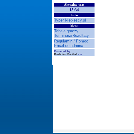
Aktualny czas
15:34
Linki
Typer Niebiescy.pl
Menu
Tabela graczy
Terminarz/Rezultaty
Regulamin / Pomoc
Email do admina
Powered by
Prediction Football
1.11