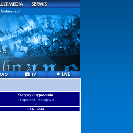
Niebiescy.pl
Statystyki typowania
|
« Poprzedni
Następny »
v
REKLAMA