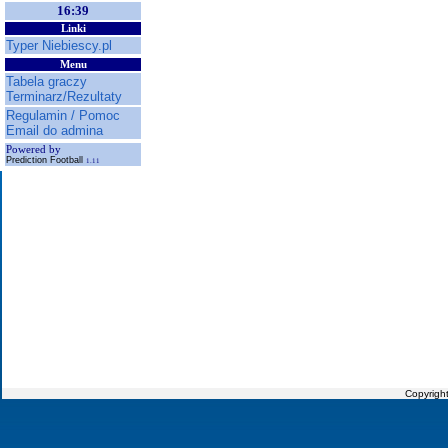
16:39
Linki
Typer Niebiescy.pl
Menu
Tabela graczy
Terminarz/Rezultaty
Regulamin / Pomoc
Email do admina
Powered by
Prediction Football
1.11
Copyrigh