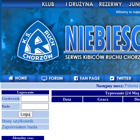
Witamy w najw
Następny mecz:
Polonia
Logowanie
Typowanie [24 Maj 
Użytkownik
Data
Gracz
Do
Hasło
Nowy użytkownik
Zapomniałem hasła
Aktualny czas