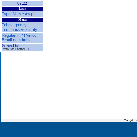
09:22
Linki
Typer Niebiescy.pl
Menu
Tabela graczy
Terminarz/Rezultaty
Regulamin / Pomoc
Email do admina
Powered by
Prediction Football
1.11
Copyrigh