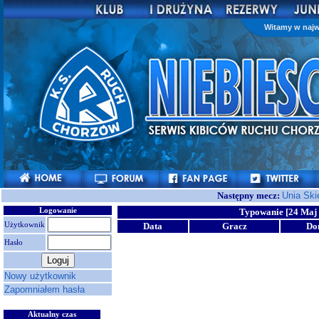
Witamy w najw
Następny mecz:
Unia Ski
Logowanie
Typowanie [24 Maj 
Użytkownik
Data
Gracz
Do
Hasło
Nowy użytkownik
Zapomniałem hasła
Aktualny czas