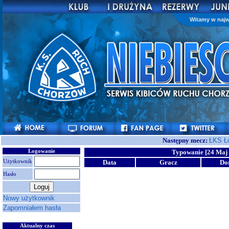
Witamy w najw
Następny mecz:
ŁKS Ł
Logowanie
Typowanie [24 Maj 
Użytkownik
Data
Gracz
Do
Hasło
Nowy użytkownik
Zapomniałem hasła
Aktualny czas