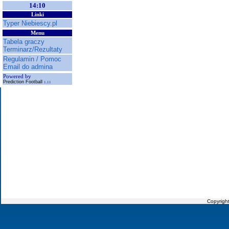
14:10
Linki
Typer Niebiescy.pl
Menu
Tabela graczy
Terminarz/Rezultaty
Regulamin / Pomoc
Email do admina
Powered by
Prediction Football
1.11
Copyrigh