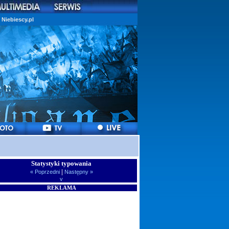
Niebiescy.pl
Statystyki typowania
|
« Poprzedni
Następny »
v
REKLAMA