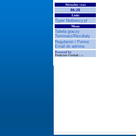
Aktualny czas
06:20
Linki
Typer Niebiescy.pl
Menu
Tabela graczy
Terminarz/Rezultaty
Regulamin / Pomoc
Email do admina
Powered by
Prediction Football
1.11