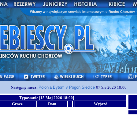
Witamy w największym serwisie internetowym o Ruchu Chorzów - 
Następny mecz:
Polonia Bytom v Pogoń Siedlce
07 Sie 2026 18:00
Typowanie [15 Maj 2026 18:00]
Gracz
Dom
Wyjazd