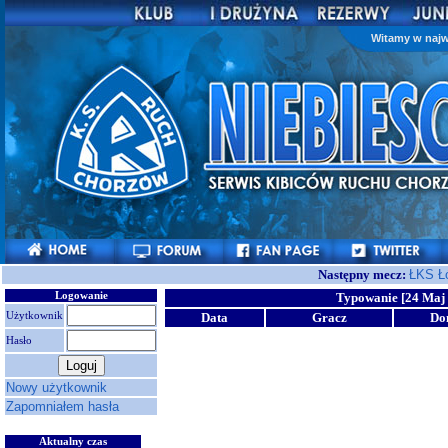
Witamy w najw
Następny mecz:
ŁKS Ł
Logowanie
Typowanie [24 Maj 
Użytkownik
Data
Gracz
Do
Hasło
Nowy użytkownik
Zapomniałem hasła
Aktualny czas