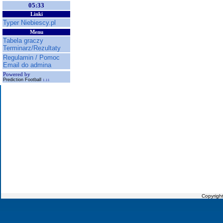
05:33
Linki
Typer Niebiescy.pl
Menu
Tabela graczy
Terminarz/Rezultaty
Regulamin / Pomoc
Email do admina
Powered by
Prediction Football
1.11
Copyrigh