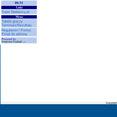
06:51
Linki
Typer Niebiescy.pl
Menu
Tabela graczy
Terminarz/Rezultaty
Regulamin / Pomoc
Email do admina
Powered by
Prediction Football
1.11
Copyrigh