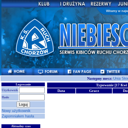
Witamy w najw
Następny mecz:
Unia Ski
Logowanie
Typowanie [17 Kwi 
Użytkownik
Data
Gracz
Do
Hasło
Nowy użytkownik
Zapomniałem hasła
Aktualny czas