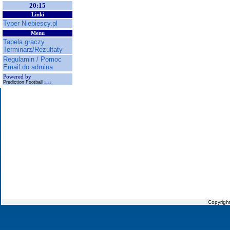
20:15
Linki
Typer Niebiescy.pl
Menu
Tabela graczy
Terminarz/Rezultaty
Regulamin / Pomoc
Email do admina
Powered by
Prediction Football
1.11
Copyrigh