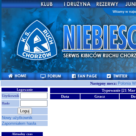
Witamy w najw
Następny mecz:
Polonia 
Logowanie
Typowanie [21 Mar 
Użytkownik
Data
Gracz
D
Hasło
Nowy użytkownik
Zapomniałem hasła
Aktualny czas