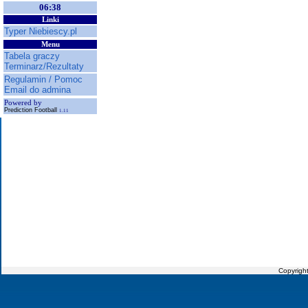
06:38
Linki
Typer Niebiescy.pl
Menu
Tabela graczy
Terminarz/Rezultaty
Regulamin / Pomoc
Email do admina
Powered by
Prediction Football
1.11
Copyrigh