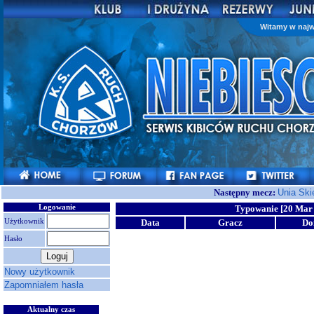
Witamy w najw
Następny mecz:
Unia Ski
Logowanie
Typowanie [20 Mar 
Użytkownik
Data
Gracz
D
Hasło
Nowy użytkownik
Zapomniałem hasła
Aktualny czas