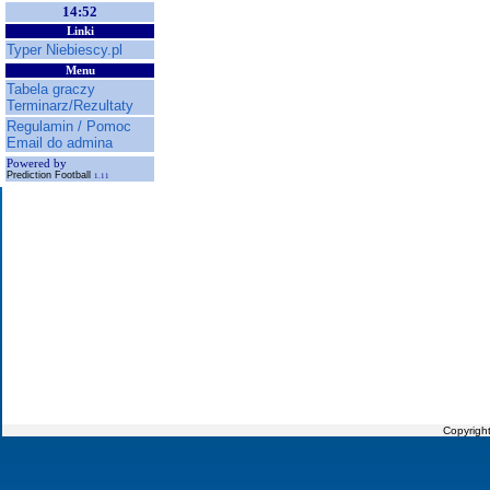
14:52
Linki
Typer Niebiescy.pl
Menu
Tabela graczy
Terminarz/Rezultaty
Regulamin / Pomoc
Email do admina
Powered by
Prediction Football
1.11
Copyrigh