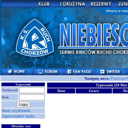
Witamy w najw
Następny mecz:
Puszcza N
Logowanie
Typowanie [20 Mar 
Użytkownik
Data
Gracz
D
Hasło
Nowy użytkownik
Zapomniałem hasła
Aktualny czas