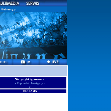
Niebiescy.pl
Statystyki typowania
|
« Poprzedni
Następny »
v
REKLAMA