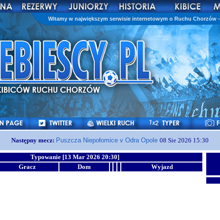
Witamy w największym serwisie internetowym o Ruchu Chorzów - 
Następny mecz:
Puszcza Niepołomice v Odra Opole
08 Sie 2026 15:30
Typowanie [13 Mar 2026 20:30]
Gracz
Dom
Wyjazd