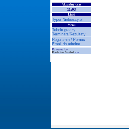
Aktualny czas
11:03
Linki
Typer Niebiescy.pl
Menu
Tabela graczy
Terminarz/Rezultaty
Regulamin / Pomoc
Email do admina
Powered by
Prediction Football
1.11