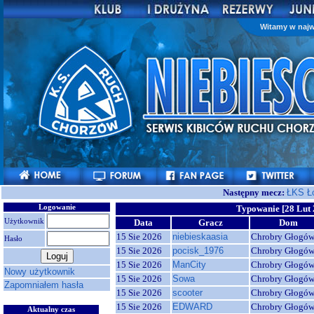
Witamy w najw
Następny mecz:
ŁKS Ł
Logowanie
Typowanie [28 Lut 
Użytkownik
Data
Gracz
Dom
15 Sie 2026
niebieskaasia
Chrobry Głogó
Hasło
15 Sie 2026
pocisk_1976
Chrobry Głogó
15 Sie 2026
ManCity
Chrobry Głogó
Nowy użytkownik
15 Sie 2026
Sowa
Chrobry Głogó
Zapomniałem hasła
15 Sie 2026
scooter
Chrobry Głogó
15 Sie 2026
EDWARD
Chrobry Głogó
Aktualny czas