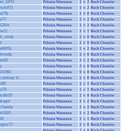
ian_1973
Polonia Warszawa
1
v
2
Ruch Chorzów
ysztof71
Polonia Warszawa
1
v
2
Ruch Chorzów
a(78)
Polonia Warszawa
1
v
0
Ruch Chorzów
w77
Polonia Warszawa
2
v
2
Ruch Chorzów
SZKA
Polonia Warszawa
1
v
2
Ruch Chorzów
na72
Polonia Warszawa
1
v
1
Ruch Chorzów
ek_mody
Polonia Warszawa
2
v
0
Ruch Chorzów
W
Polonia Warszawa
2
v
0
Ruch Chorzów
baNRŚL
Polonia Warszawa
1
v
2
Ruch Chorzów
ekmody
Polonia Warszawa
2
v
0
Ruch Chorzów
ek50
Polonia Warszawa
1
v
2
Ruch Chorzów
y
Polonia Warszawa
2
v
0
Ruch Chorzów
O1960
Polonia Warszawa
0
v
0
Ruch Chorzów
n piekary śl
Polonia Warszawa
2
v
0
Ruch Chorzów
ki68
Polonia Warszawa
2
v
1
Ruch Chorzów
es79
Polonia Warszawa
1
v
1
Ruch Chorzów
azdki20
Polonia Warszawa
2
v
0
Ruch Chorzów
aŁagol
Polonia Warszawa
1
v
2
Ruch Chorzów
kTweety
Polonia Warszawa
1
v
2
Ruch Chorzów
ek1920
Polonia Warszawa
1
v
2
Ruch Chorzów
i68
Polonia Warszawa
2
v
1
Ruch Chorzów
egorz77
Polonia Warszawa
2
v
0
Ruch Chorzów
Polonia Warszawa
2
v
0
Ruch Chorzów