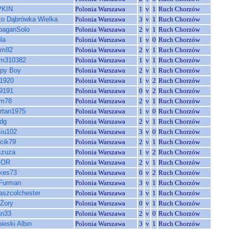
PKIN
Polonia Warszawa
1
v
1
Ruch Chorzów
ko Dąbrówka Wielka
Polonia Warszawa
3
v
1
Ruch Chorzów
paganSolo
Polonia Warszawa
2
v
1
Ruch Chorzów
la
Polonia Warszawa
1
v
0
Ruch Chorzów
am82
Polonia Warszawa
2
v
1
Ruch Chorzów
m310382
Polonia Warszawa
1
v
1
Ruch Chorzów
py Boy
Polonia Warszawa
2
v
1
Ruch Chorzów
1920
Polonia Warszawa
1
v
2
Ruch Chorzów
s9191
Polonia Warszawa
0
v
2
Ruch Chorzów
m78
Polonia Warszawa
2
v
1
Ruch Chorzów
rtan1975
Polonia Warszawa
1
v
0
Ruch Chorzów
2dg
Polonia Warszawa
2
v
1
Ruch Chorzów
siu102
Polonia Warszawa
3
v
0
Ruch Chorzów
lcik79
Polonia Warszawa
2
v
1
Ruch Chorzów
szuza
Polonia Warszawa
1
v
2
Ruch Chorzów
IOR
Polonia Warszawa
2
v
1
Ruch Chorzów
kes73
Polonia Warszawa
0
v
2
Ruch Chorzów
Furman
Polonia Warszawa
3
v
1
Ruch Chorzów
aszcolchester
Polonia Warszawa
3
v
1
Ruch Chorzów
-Żory
Polonia Warszawa
0
v
1
Ruch Chorzów
an33
Polonia Warszawa
2
v
0
Ruch Chorzów
ieski Albin
Polonia Warszawa
3
v
1
Ruch Chorzów