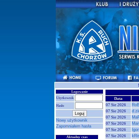
Logowanie
Użytkownik
Data
07 Sie 2026
Ro
Hasło
07 Sie 2026
d.z
07 Sie 2026
MaR
Nowy użytkownik
07 Sie 2026
Mar
Zapomniałem hasła
07 Sie 2026
Igo
07 Sie 2026
kRi
Aktualny czas