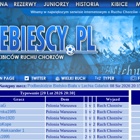
Witamy w największym serwisie internetowym o Ruchu Chorzów - 
Następny mecz:
Podbeskidzie Bielsko-Biała v Lechia Gdańsk
08 Sie 2026 20:1
Typowanie [20 Lut 2026 20:30]
Gracz
Dom
Wyjazd
BaG
Polonia Warszawa
1
v
1
Ruch Chorzów
imka1985
Polonia Warszawa
1
v
2
Ruch Chorzów
rin1920
Polonia Warszawa
1
v
1
Ruch Chorzów
oKope
Polonia Warszawa
1
v
2
Ruch Chorzów
r Aleksander 1
Polonia Warszawa
1
v
3
Ruch Chorzów
s1995
Polonia Warszawa
2
v
3
Ruch Chorzów