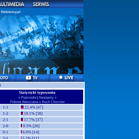
Niebiescy.pl
5
Statystyki typowania
|
« Poprzedni
Następny »
Polonia Warszawa v Ruch Chorzów
1-1
22.4% [47]
1-2
18.1% [38]
2-1
17.7% [37]
2-0
9.5% [20]
0-1
6.6% [14]
3-1
5.2% [11]