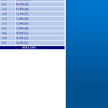
0-2
4.3% [9]
2-2
3.8% [8]
1-0
3.3% [7]
1-3
2.8% [6]
2-3
1.9% [4]
3-2
1.9% [4]
0-0
0.9% [2]
3-0
0.4% [1]
0-3
0.4% [1]
REKLAMA