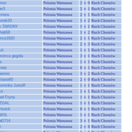
mur
Polonia Warszawa
2
v
0
Ruch Chorzów
er3
Polonia Warszawa
2
v
1
Ruch Chorzów
rimera
Polonia Warszawa
2
v
1
Ruch Chorzów
gorek20
Polonia Warszawa
1
v
2
Ruch Chorzów
ik ŚWIONY
Polonia Warszawa
1
v
1
Ruch Chorzów
hab58
Polonia Warszawa
1
v
2
Ruch Chorzów
mce1920
Polonia Warszawa
2
v
1
Ruch Chorzów
i
Polonia Warszawa
2
v
3
Ruch Chorzów
guś
Polonia Warszawa
1
v
1
Ruch Chorzów
romca gegola
Polonia Warszawa
3
v
1
Ruch Chorzów
a
Polonia Warszawa
1
v
1
Ruch Chorzów
reas
Polonia Warszawa
0
v
1
Ruch Chorzów
annoc
Polonia Warszawa
3
v
2
Ruch Chorzów
stiano60
Polonia Warszawa
2
v
0
Ruch Chorzów
ominka JunioR
Polonia Warszawa
1
v
1
Ruch Chorzów
ko
Polonia Warszawa
1
v
1
Ruch Chorzów
beł Fryna
Polonia Warszawa
1
v
1
Ruch Chorzów
ZGAL
Polonia Warszawa
1
v
1
Ruch Chorzów
tzeck
Polonia Warszawa
0
v
1
Ruch Chorzów
NIOL
Polonia Warszawa
1
v
1
Ruch Chorzów
ał2714
Polonia Warszawa
3
v
1
Ruch Chorzów
n
Polonia Warszawa
2
v
0
Ruch Chorzów