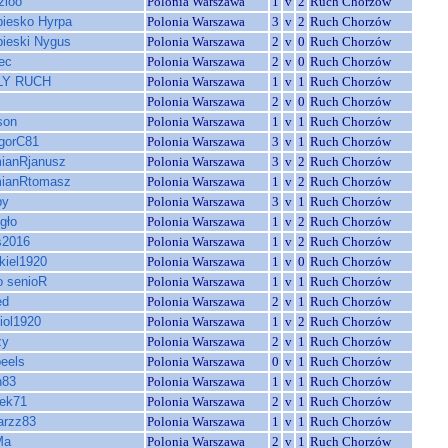
zioo
Polonia Warszawa
1
v
2
Ruch Chorzów
biesko Hyrpa
Polonia Warszawa
3
v
2
Ruch Chorzów
bieski Nygus
Polonia Warszawa
2
v
0
Ruch Chorzów
ec
Polonia Warszawa
2
v
0
Ruch Chorzów
LY RUCH
Polonia Warszawa
1
v
1
Ruch Chorzów
Polonia Warszawa
2
v
0
Ruch Chorzów
son
Polonia Warszawa
1
v
1
Ruch Chorzów
gorC81
Polonia Warszawa
3
v
1
Ruch Chorzów
ianRjanusz
Polonia Warszawa
3
v
2
Ruch Chorzów
ianRtomasz
Polonia Warszawa
1
v
2
Ruch Chorzów
by
Polonia Warszawa
3
v
1
Ruch Chorzów
gło
Polonia Warszawa
1
v
2
Ruch Chorzów
s2016
Polonia Warszawa
1
v
2
Ruch Chorzów
kiel1920
Polonia Warszawa
1
v
0
Ruch Chorzów
o senioR
Polonia Warszawa
1
v
1
Ruch Chorzów
ed
Polonia Warszawa
2
v
1
Ruch Chorzów
iol1920
Polonia Warszawa
1
v
2
Ruch Chorzów
zy
Polonia Warszawa
2
v
1
Ruch Chorzów
eels
Polonia Warszawa
0
v
1
Ruch Chorzów
n83
Polonia Warszawa
1
v
1
Ruch Chorzów
ek71
Polonia Warszawa
2
v
1
Ruch Chorzów
rzz83
Polonia Warszawa
1
v
1
Ruch Chorzów
Ma
Polonia Warszawa
2
v
1
Ruch Chorzów