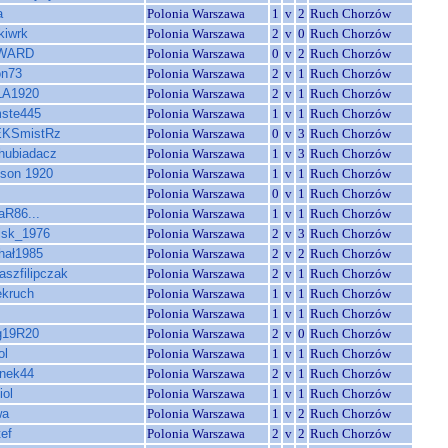
a
Polonia Warszawa
1
v
2
Ruch Chorzów
kiwrk
Polonia Warszawa
2
v
0
Ruch Chorzów
WARD
Polonia Warszawa
0
v
2
Ruch Chorzów
on73
Polonia Warszawa
2
v
1
Ruch Chorzów
ŁA1920
Polonia Warszawa
2
v
1
Ruch Chorzów
ste445
Polonia Warszawa
1
v
1
Ruch Chorzów
KSmistRz
Polonia Warszawa
0
v
3
Ruch Chorzów
hubiadacz
Polonia Warszawa
1
v
3
Ruch Chorzów
son 1920
Polonia Warszawa
1
v
1
Ruch Chorzów
Polonia Warszawa
0
v
1
Ruch Chorzów
aR86...
Polonia Warszawa
1
v
1
Ruch Chorzów
isk_1976
Polonia Warszawa
2
v
3
Ruch Chorzów
hał1985
Polonia Warszawa
2
v
2
Ruch Chorzów
aszfilipczak
Polonia Warszawa
2
v
1
Ruch Chorzów
ekruch
Polonia Warszawa
1
v
1
Ruch Chorzów
Polonia Warszawa
1
v
1
Ruch Chorzów
g19R20
Polonia Warszawa
2
v
0
Ruch Chorzów
ol
Polonia Warszawa
1
v
1
Ruch Chorzów
inek44
Polonia Warszawa
2
v
1
Ruch Chorzów
iol
Polonia Warszawa
1
v
1
Ruch Chorzów
wa
Polonia Warszawa
1
v
2
Ruch Chorzów
tef
Polonia Warszawa
2
v
2
Ruch Chorzów