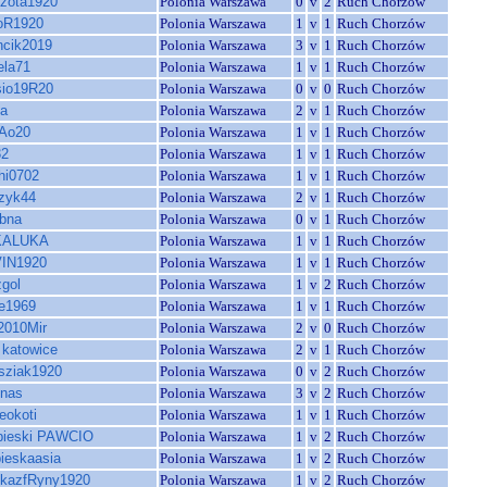
zota1920
Polonia Warszawa
0
v
2
Ruch Chorzów
oR1920
Polonia Warszawa
1
v
1
Ruch Chorzów
ncik2019
Polonia Warszawa
3
v
1
Ruch Chorzów
la71
Polonia Warszawa
1
v
1
Ruch Chorzów
sio19R20
Polonia Warszawa
0
v
0
Ruch Chorzów
ia
Polonia Warszawa
2
v
1
Ruch Chorzów
Ao20
Polonia Warszawa
1
v
1
Ruch Chorzów
32
Polonia Warszawa
1
v
1
Ruch Chorzów
hi0702
Polonia Warszawa
1
v
1
Ruch Chorzów
zyk44
Polonia Warszawa
2
v
1
Ruch Chorzów
ebna
Polonia Warszawa
0
v
1
Ruch Chorzów
KALUKA
Polonia Warszawa
1
v
1
Ruch Chorzów
IN1920
Polonia Warszawa
1
v
1
Ruch Chorzów
gol
Polonia Warszawa
1
v
2
Ruch Chorzów
e1969
Polonia Warszawa
1
v
1
Ruch Chorzów
2010Mir
Polonia Warszawa
2
v
0
Ruch Chorzów
 katowice
Polonia Warszawa
2
v
1
Ruch Chorzów
sziak1920
Polonia Warszawa
0
v
2
Ruch Chorzów
nas
Polonia Warszawa
3
v
2
Ruch Chorzów
eokoti
Polonia Warszawa
1
v
1
Ruch Chorzów
bieski PAWCIO
Polonia Warszawa
1
v
2
Ruch Chorzów
bieskaasia
Polonia Warszawa
1
v
2
Ruch Chorzów
kazfRyny1920
Polonia Warszawa
1
v
2
Ruch Chorzów