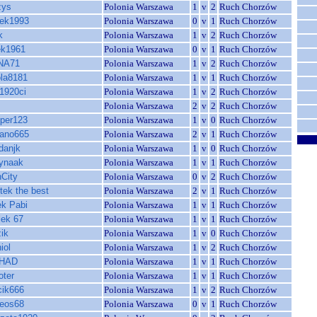
zys
Polonia Warszawa
1
v
2
Ruch Chorzów
nek1993
Polonia Warszawa
0
v
1
Ruch Chorzów
k
Polonia Warszawa
1
v
2
Ruch Chorzów
ek1961
Polonia Warszawa
0
v
1
Ruch Chorzów
NA71
Polonia Warszawa
1
v
2
Ruch Chorzów
ola8181
Polonia Warszawa
1
v
1
Ruch Chorzów
1920ci
Polonia Warszawa
1
v
2
Ruch Chorzów
Polonia Warszawa
2
v
2
Ruch Chorzów
per123
Polonia Warszawa
1
v
0
Ruch Chorzów
ano665
Polonia Warszawa
2
v
1
Ruch Chorzów
danjk
Polonia Warszawa
1
v
0
Ruch Chorzów
tynaak
Polonia Warszawa
1
v
1
Ruch Chorzów
City
Polonia Warszawa
0
v
2
Ruch Chorzów
tek the best
Polonia Warszawa
2
v
1
Ruch Chorzów
ek Pabi
Polonia Warszawa
1
v
1
Ruch Chorzów
lek 67
Polonia Warszawa
1
v
1
Ruch Chorzów
zik
Polonia Warszawa
1
v
0
Ruch Chorzów
iol
Polonia Warszawa
1
v
2
Ruch Chorzów
IHAD
Polonia Warszawa
1
v
1
Ruch Chorzów
oter
Polonia Warszawa
1
v
1
Ruch Chorzów
cik666
Polonia Warszawa
1
v
2
Ruch Chorzów
neos68
Polonia Warszawa
0
v
1
Ruch Chorzów