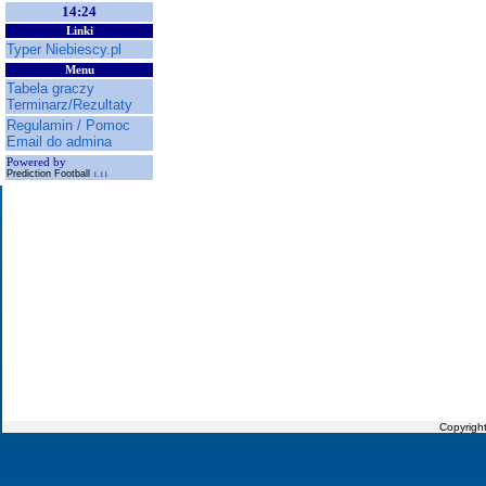
14:24
Linki
Typer Niebiescy.pl
Menu
Tabela graczy
Terminarz/Rezultaty
Regulamin / Pomoc
Email do admina
Powered by
Prediction Football
1.11
Copyrigh