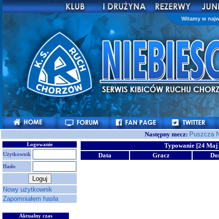
Witamy w najw
Następny mecz:
Puszcza N
Logowanie
Typowanie [24 Maj 
Użytkownik
Data
Gracz
Do
Hasło
Nowy użytkownik
Zapomniałem hasła
Aktualny czas