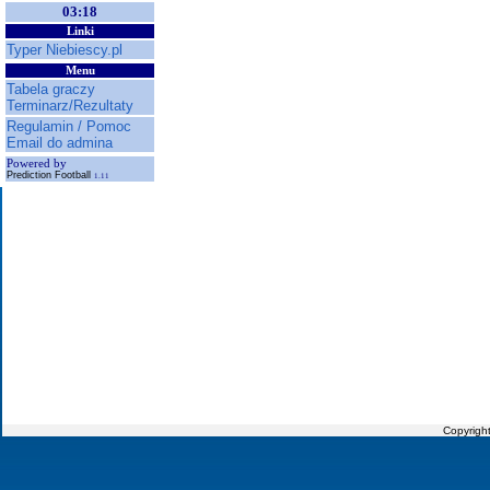
03:18
Linki
Typer Niebiescy.pl
Menu
Tabela graczy
Terminarz/Rezultaty
Regulamin / Pomoc
Email do admina
Powered by
Prediction Football
1.11
Copyrigh