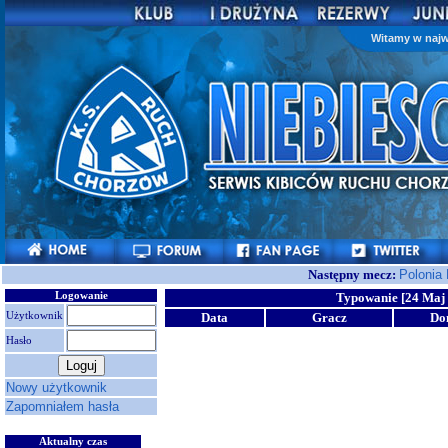
Witamy w najw
Następny mecz:
Polonia
Logowanie
Typowanie [24 Maj 
Użytkownik
Data
Gracz
Do
Hasło
Nowy użytkownik
Zapomniałem hasła
Aktualny czas