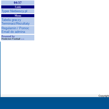
04:57
Linki
Typer Niebiescy.pl
Menu
Tabela graczy
Terminarz/Rezultaty
Regulamin / Pomoc
Email do admina
Powered by
Prediction Football
1.11
Copyrigh