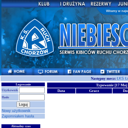
Witamy w najw
Następny mecz:
ŁKS Ł
Logowanie
Typowanie [17 Maj 
Użytkownik
Data
Gracz
Do
Hasło
Nowy użytkownik
Zapomniałem hasła
Aktualny czas