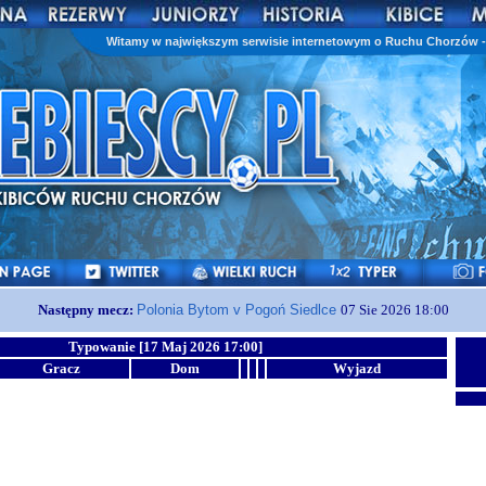
Witamy w największym serwisie internetowym o Ruchu Chorzów - 
Następny mecz:
Polonia Bytom v Pogoń Siedlce
07 Sie 2026 18:00
Typowanie [17 Maj 2026 17:00]
Gracz
Dom
Wyjazd