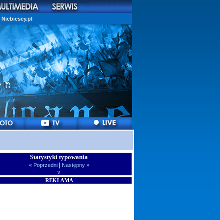
Niebiescy.pl
Statystyki typowania
|
« Poprzedni
Następny »
v
REKLAMA