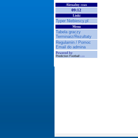
Aktualny czas
09:12
Linki
Typer Niebiescy.pl
Menu
Tabela graczy
Terminarz/Rezultaty
Regulamin / Pomoc
Email do admina
Powered by
Prediction Football
1.11