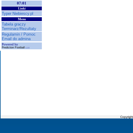
07:01
Linki
Typer Niebiescy.pl
Menu
Tabela graczy
Terminarz/Rezultaty
Regulamin / Pomoc
Email do admina
Powered by
Prediction Football
1.11
Copyrigh