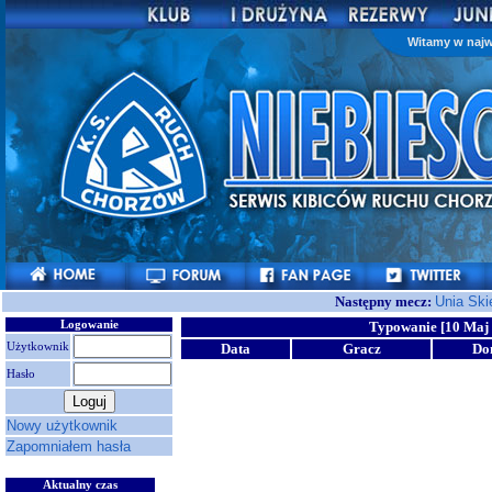
Witamy w najw
Następny mecz:
Unia Ski
Logowanie
Typowanie [10 Maj 
Użytkownik
Data
Gracz
Do
Hasło
Nowy użytkownik
Zapomniałem hasła
Aktualny czas