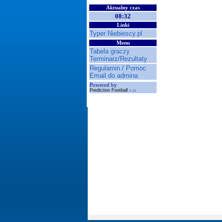
Aktualny czas
08:32
Linki
Typer Niebiescy.pl
Menu
Tabela graczy
Terminarz/Rezultaty
Regulamin / Pomoc
Email do admina
Powered by
Prediction Football
1.11