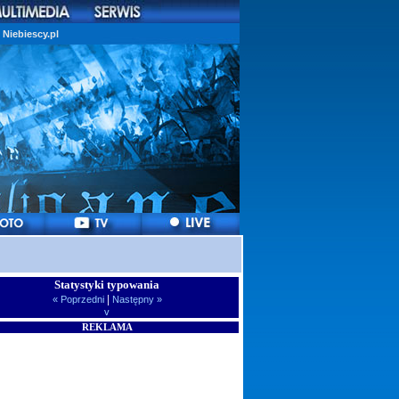
Niebiescy.pl
Statystyki typowania
|
« Poprzedni
Następny »
v
REKLAMA