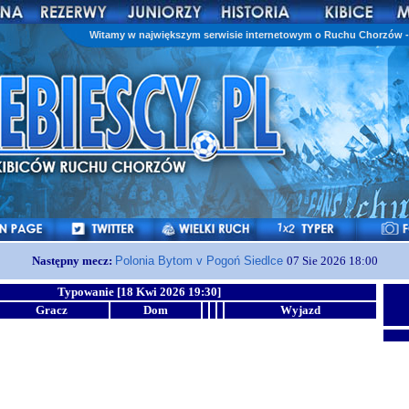
Witamy w największym serwisie internetowym o Ruchu Chorzów - 
Następny mecz:
Polonia Bytom v Pogoń Siedlce
07 Sie 2026 18:00
Typowanie [18 Kwi 2026 19:30]
Gracz
Dom
Wyjazd