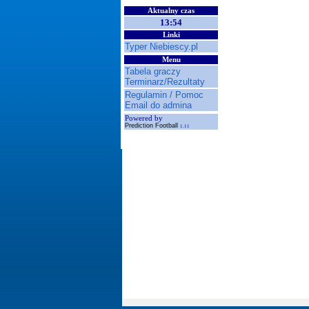
Aktualny czas
13:54
Linki
Typer Niebiescy.pl
Menu
Tabela graczy
Terminarz/Rezultaty
Regulamin / Pomoc
Email do admina
Powered by
Prediction Football
1.11