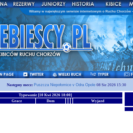
Witamy w największym serwisie internetowym o Ruchu Chorzów - 
Następny mecz:
Puszcza Niepołomice v Odra Opole
08 Sie 2026 15:30
Typowanie [10 Kwi 2026 18:00]
Gracz
Dom
Wyjazd