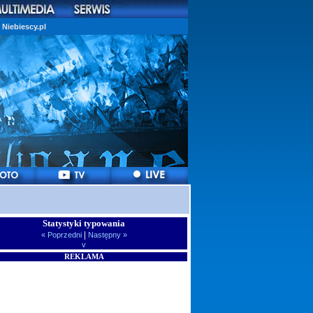
Niebiescy.pl
Statystyki typowania
|
« Poprzedni
Następny »
v
REKLAMA