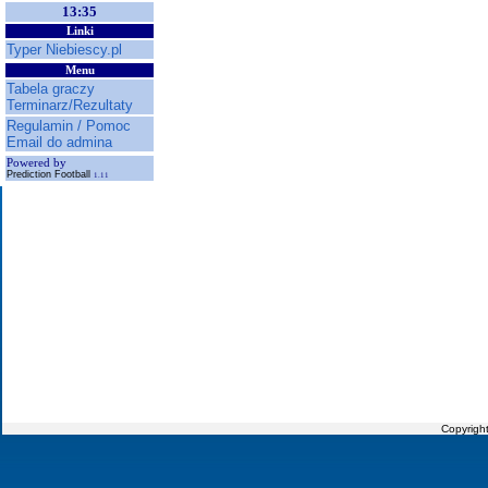
13:35
Linki
Typer Niebiescy.pl
Menu
Tabela graczy
Terminarz/Rezultaty
Regulamin / Pomoc
Email do admina
Powered by
Prediction Football
1.11
Copyrigh