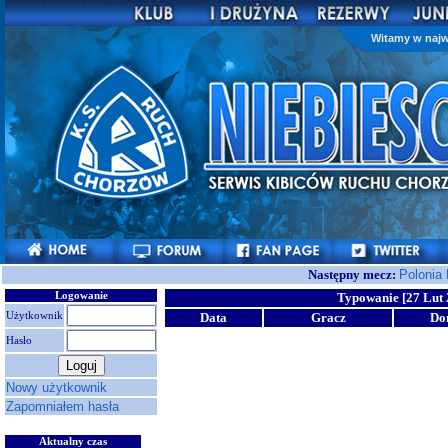
Witamy w najw
Następny mecz:
Polonia
Logowanie
Typowanie [27 Lut 
Użytkownik
Data
Gracz
Do
Hasło
Nowy użytkownik
Zapomniałem hasła
Aktualny czas