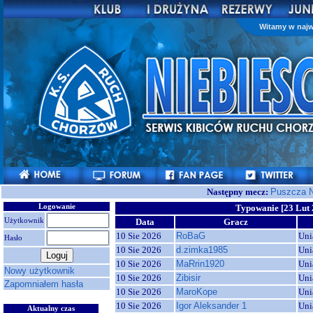
Witamy w najw
Następny mecz:
Puszcza N
Logowanie
Typowanie [23 Lut 
Użytkownik
Data
Gracz
10 Sie 2026
RoBaG
Uni
Hasło
10 Sie 2026
d.zimka1985
Uni
10 Sie 2026
MaRrin1920
Uni
Nowy użytkownik
10 Sie 2026
Zibisir
Uni
Zapomniałem hasła
10 Sie 2026
MaroKope
Uni
10 Sie 2026
Igor Aleksander 1
Uni
Aktualny czas