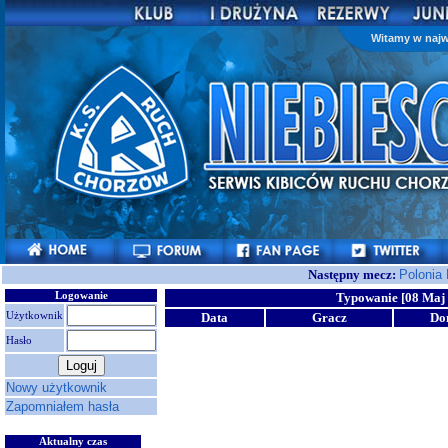
Witamy w najw
Następny mecz:
Polonia
Logowanie
Typowanie [08 Maj 
Użytkownik
Data
Gracz
Do
Hasło
Nowy użytkownik
Zapomniałem hasła
Aktualny czas