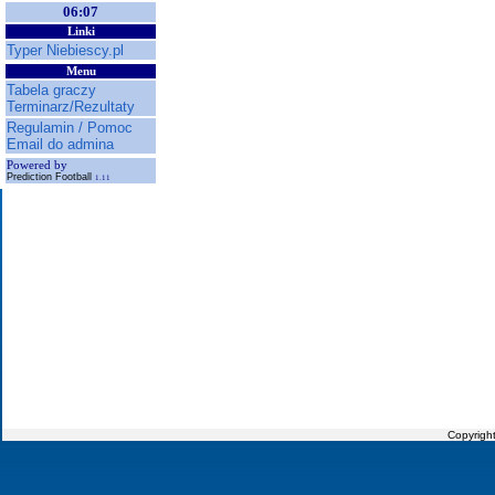
06:07
Linki
Typer Niebiescy.pl
Menu
Tabela graczy
Terminarz/Rezultaty
Regulamin / Pomoc
Email do admina
Powered by
Prediction Football
1.11
Copyrigh