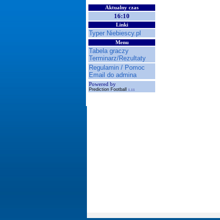
Aktualny czas
16:10
Linki
Typer Niebiescy.pl
Menu
Tabela graczy
Terminarz/Rezultaty
Regulamin / Pomoc
Email do admina
Powered by
Prediction Football
1.11