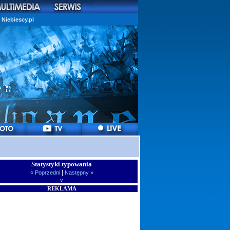
Niebiescy.pl
Statystyki typowania
|
« Poprzedni
Następny »
v
REKLAMA