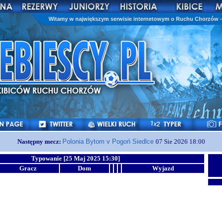
Witamy w największym serwisie internetowym o Ruchu Chorzów - 
Następny mecz:
Polonia Bytom v Pogoń Siedlce
07 Sie 2026 18:00
Typowanie [25 Maj 2025 15:30]
Gracz
Dom
Wyjazd